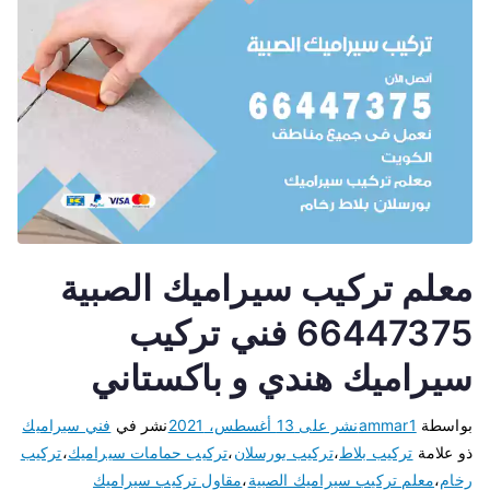
معلم تركيب سيراميك الصبية
66447375 فني تركيب
سيراميك هندي و باكستاني
بواسطة
ammar1
نشر على
13 أغسطس، 2021
نشر في
فني سيراميك
ذو علامة
تركيب بلاط
،
تركيب بورسلان
،
تركيب حمامات سيراميك
،
تركيب
رخام
،
معلم تركيب سيراميك الصبية
،
مقاول تركيب سيراميك