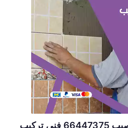
معلم تركيب سيراميك النويصيب 66447375 فني تركيب