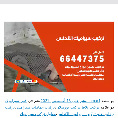
بواسطة
ammar1
نشر على
13 أغسطس، 2021
نشر في
فني سيراميك
ذو علامة
تركيب بلاط
،
تركيب بورسلان
،
تركيب حمامات سيراميك
،
تركيب
رخام
،
معلم تركيب سيراميك الاندلس
،
مقاول تركيب سيراميك