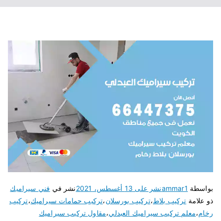
بواسطة
ammar1
نشر على
13 أغسطس، 2021
نشر في
فني سيراميك
ذو علامة
تركيب بلاط
،
تركيب بورسلان
،
تركيب حمامات سيراميك
،
تركيب
رخام
،
معلم تركيب سيراميك العبدلي
،
مقاول تركيب سيراميك