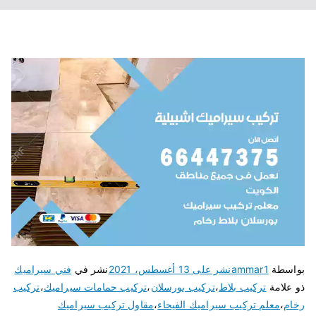
بواسطة
ammar1
نشر على
13 أغسطس، 2021
نشر في
فني سيراميك
ذو علامة
تركيب بلاط
،
تركيب بورسلان
،
تركيب حمامات سيراميك
،
تركيب
رخام
،
معلم تركيب سيراميك الفيحاء
،
مقاول تركيب سيراميك