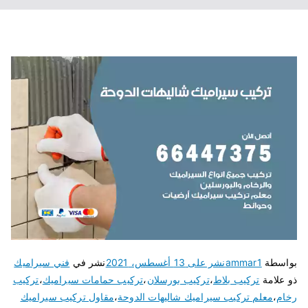
بواسطة
ammar1
نشر على
13 أغسطس، 2021
نشر في
فني سيراميك
ذو علامة
تركيب بلاط
،
تركيب بورسلان
،
تركيب حمامات سيراميك
،
تركيب
رخام
،
معلم تركيب سيراميك شاليهات الدوحة
،
مقاول تركيب سيراميك